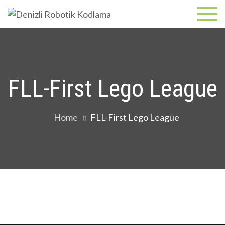
Deniz
Robotik
Kodlama,
Robo
Maker ve
Programl
Kodl
Dili Eğitim
FLL-First Lego League
Home
FLL-First Lego League